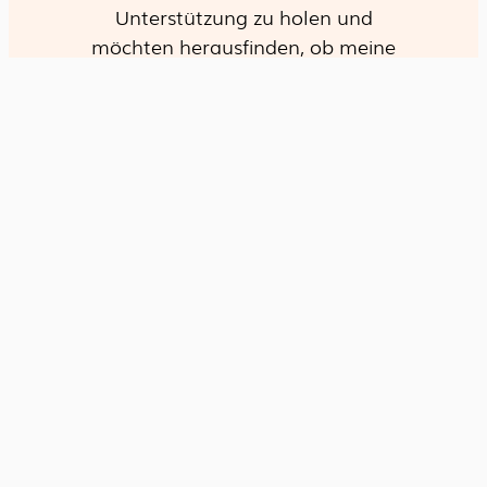
Unterstützung zu holen und
möchten herausfinden, ob meine
Arbeitsweise zu Ihnen und Ihrem
Anliegen passt?
Gerne biete ich Ihnen
ein
kostenfreies 15-minütiges
Kennenlerntelefonat
an. In diesem
können wir in Ruhe besprechen, was
Sie beschäftigt, und ob ich Sie auf
Ihrem Weg begleiten kann.
Kontakt